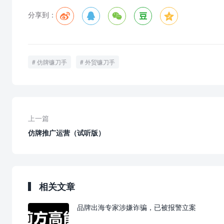
分享到：





仿牌镰刀手
外贸镰刀手
上一篇
仿牌推广运营（试听版）
相关文章
品牌出海专家涉嫌诈骗，已被报警立案