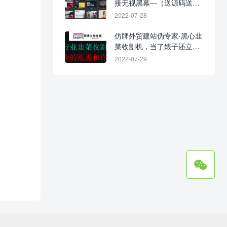
接无视黑幕—（送源码送站
送数据！0元入行，建站不
2022-07-28
花钱！）
仿牌外贸建站伪专家-黑心韭
菜收割机，当了婊子还立牌
坊！
2022-07-29
