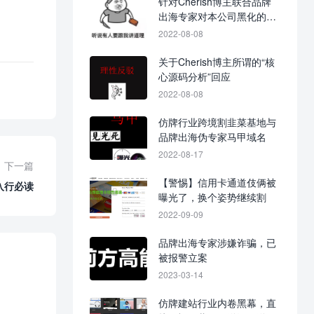
针对Cherish博主联合品牌
出海专家对本公司黑化的战
争进展图
2022-08-08
关于Cherish博主所谓的“核
心源码分析”回应
2022-08-08
仿牌行业跨境割韭菜基地与
品牌出海伪专家马甲域名
2022-08-17
下一篇
【警惕】信用卡通道伎俩被
入行必读
曝光了，换个姿势继续割
2022-09-09
品牌出海专家涉嫌诈骗，已
被报警立案
2023-03-14
仿牌建站行业内卷黑幕，直