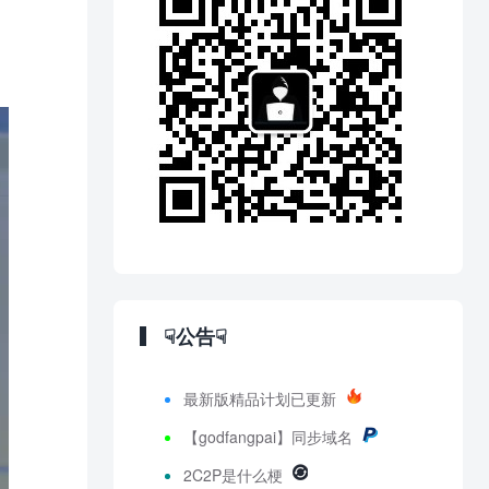
☟公告☟
最新版精品计划已更新
【godfangpai】同步域名
2C2P是什么梗