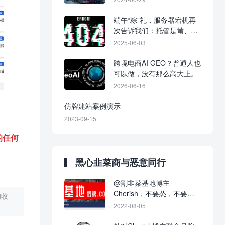
端午“粽”礼，服务器宕机再
次告诉我们：托管是莆、广
系跨境电商独立站最优的方
2025-06-03
案之一。
跨境电商AI GEO？普通人也
可以做，没有那么高大上。
2026-06-16
仿牌建站案例演示
2023-09-15
的任何
黑心韭菜商与恶意同行
@割韭菜基地博主
Cherish，不要怂，不要不
询收
回应，不要当缩头乌龟！
2022-08-05