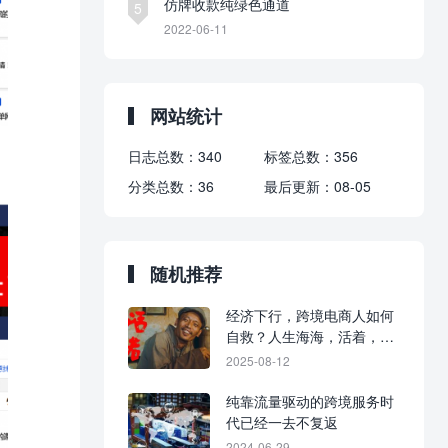
仿牌收款纯绿色通道
5
2022-06-11
网站统计
日志总数：
340
标签总数：
356
分类总数：
36
最后更新：
08-05
随机推荐
经济下行，跨境电商人如何
自救？人生海海，活着，才
是英雄。
2025-08-12
纯靠流量驱动的跨境服务时
代已经一去不复返
2024-06-29