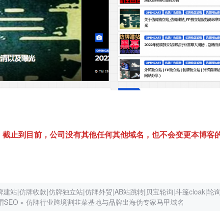
博客域名，截止到目前，公司没有其他任何其他域名，也不会变更本博客
|仿牌收款|仿牌独立站|仿牌外贸|AB站跳转|贝宝轮询|斗篷cloak|轮
帽SEO
»
仿牌行业跨境割韭菜基地与品牌出海伪专家马甲域名