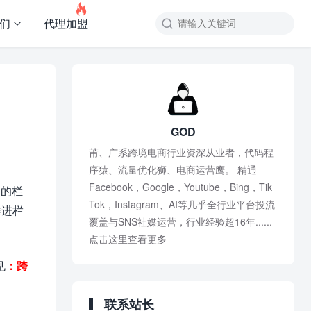

友们
代理加盟

GOD
莆、广系跨境电商行业资深从业者，代码程
序猿、流量优化狮、电商运营鹰。 精通
Facebook，Google，Youtube，Bing，Tik
门的栏
Tok，Instagram、AI等几乎全行业平台投流
推进栏
覆盖与SNS社媒运营，行业经验超16年......
点击这里查看更多
见
：跨
联系站长