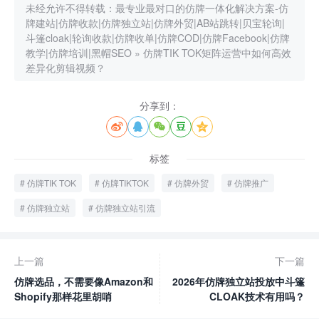
未经允许不得转载：
最专业最对口的仿牌一体化解决方案-仿
牌建站|仿牌收款|仿牌独立站|仿牌外贸|AB站跳转|贝宝轮询|
斗篷cloak|轮询收款|仿牌收单|仿牌COD|仿牌Facebook|仿牌
教学|仿牌培训|黑帽SEO
»
仿牌TIK TOK矩阵运营中如何高效
差异化剪辑视频？
分享到：





标签
仿牌TIK TOK
仿牌TIKTOK
仿牌外贸
仿牌推广
仿牌独立站
仿牌独立站引流
上一篇
下一篇
仿牌选品，不需要像Amazon和
2026年仿牌独立站投放中斗篷
Shopify那样花里胡哨
CLOAK技术有用吗？