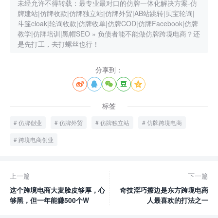
未经允许不得转载：
最专业最对口的仿牌一体化解决方案-仿
牌建站|仿牌收款|仿牌独立站|仿牌外贸|AB站跳转|贝宝轮询|
斗篷cloak|轮询收款|仿牌收单|仿牌COD|仿牌Facebook|仿牌
教学|仿牌培训|黑帽SEO
»
负债者能不能做仿牌跨境电商？还
是先打工，去打螺丝也行！
分享到：





标签
仿牌创业
仿牌外贸
仿牌独立站
仿牌跨境电商
跨境电商创业
上一篇
下一篇
这个跨境电商大麦脸皮够厚，心
奇技淫巧擦边是东方跨境电商
够黑，但一年能赚500个W
人最喜欢的打法之一