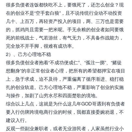
很多负债者连饭都快吃不上，要饿死了，还怎么创业？现
在的创业不是“空手套白狼”，且不说传统行业动不动投资
几十、上百万，再轻资产投入的项目，两、三万也是需要
的，抓鸡尚且需要一把米呢。手无余粮的创业者如同要饿
死的前线战士，气若游丝，有气无力，不具备作战能力，
完全放不开手脚，很难有成功率。
2）、己方心理地不稳
很多负债创业者抱着“不成功便成仁”、“孤注一掷”、“赌徒
想翻身”的非正常创业者心理，把所有的希望都押宝在项目
上，急于求成，迫不及待，严重偏离了循序渐进、稳打稳
扎的创业轨道。己方心理地不稳，严重影响了创业的实施
与操作，加剧了山穷水尽和四面楚歌的境地。
综合以上几点，这就是为什么这几年GOD哥遇到有负债者
要入行仿牌跨境电商行业的时候，我都直接委婉劝退，不
建议入行。
反观一些副业兼职者，或者无业游民者，人家虽然行业小