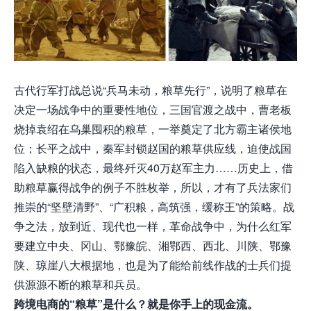
古代行军打战总说“兵马未动，粮草先行”，说明了粮草在
决定一场战争中的重要性地位，三国官渡之战中，曹老板
烧掉袁绍在乌巢囤积的粮草，一举奠定了北方霸主诸侯地
位；长平之战中，秦军封锁赵国的粮草供应线，迫使战国
陷入缺粮的状态，最终歼灭40万赵军主力……历史上，借
助粮草赢得战争的例子不胜枚举，所以，才有了兵法家们
推崇的“坚壁清野”、“广积粮，高筑强，缓称王”的策略。战
争之法，放到近、现代也一样，革命战争中，为什么红军
要建立中央、冈山、鄂豫皖、湘鄂西、西北、川陕、鄂豫
陕、琼崖八大根据地，也是为了能给前线作战的士兵们提
供源源不断的粮草和兵员。
跨境电商的“粮草”是什么？就是你手上的现金流。