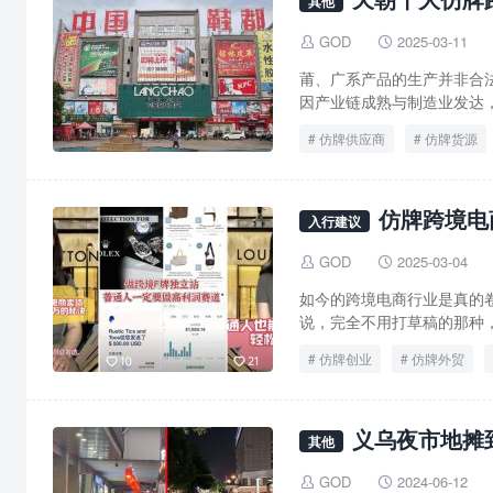
其他
GOD
2025-03-11


莆、广系产品的生产并非合
因产业链成熟与制造业发达，
仿牌供应商
仿牌货源
仿牌跨境电
入行建议
GOD
2025-03-04


如今的跨境电商行业是真的
说，完全不用打草稿的那种，
仿牌创业
仿牌外贸
义乌夜市地摊
其他
GOD
2024-06-12

