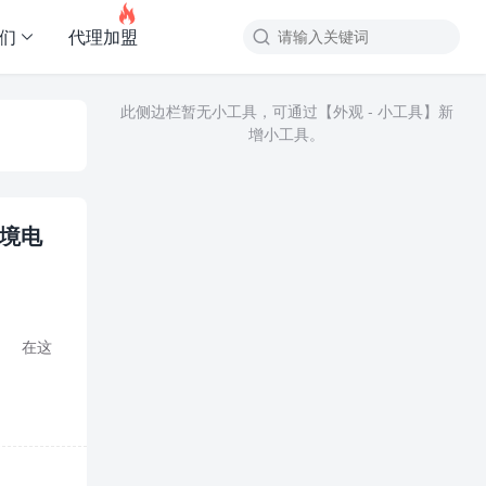

友们
代理加盟

此侧边栏暂无小工具，可通过【外观 - 小工具】新
增小工具。
跨境电
。 在这