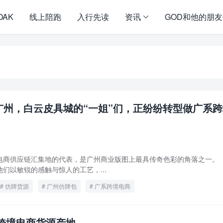
OAK
线上陪跑
入行先读
资讯
GOD和他的朋
广州，白云皮具城的“一姐”们，正纷纷转型做广系
电商供应链汇集地的代表，是广州商业版图上最具传奇色彩的角落之一
们以敏锐的感触与惊人的工艺，...
仿牌货源
广州仿牌包
广系跨境电商
跨境电商货源产地