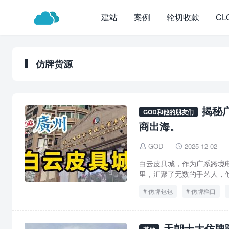
建站
案例
轮切收款
CL
仿牌货源
揭秘
GOD和他的朋友们
商出海。
GOD
2025-12-02


白云皮具城，作为广系跨境
里，汇聚了无数的手艺人，他
仿牌包包
仿牌档口
天朝十大仿牌