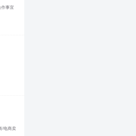
合作事宜
商/电商卖