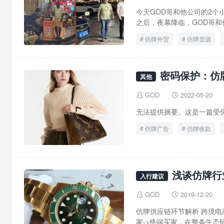
今天GOD哥和他公司的2
之后，夜幕降临，GOD哥和他
仿牌外贸
仿牌货源
密码保护：仿
其他
GOD
2022-05-20


无法提供摘要。这是一篇受
仿牌广告
仿牌收款
浅谈仿牌行
入行建议
GOD
2019-12-20


仿牌供应链环节解析 跨境电
家->终端买家，在整条生态链中