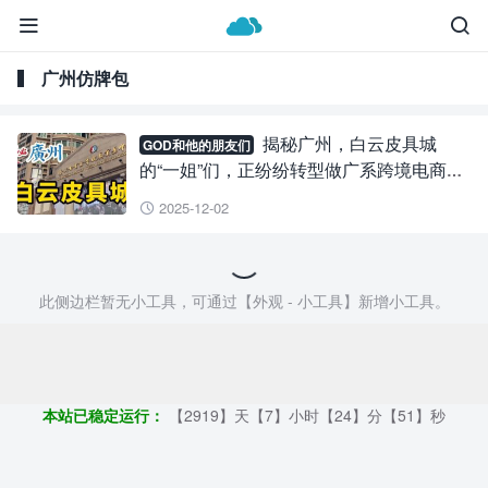


广州仿牌包
揭秘广州，白云皮具城
GOD和他的朋友们
的“一姐”们，正纷纷转型做广系跨境电商出
海。
2025-12-02

此侧边栏暂无小工具，可通过【外观 - 小工具】新增小工具。
Copyright ©2009 - 2023 | 外贸帮手 - 100%原创仿牌行业第一资讯
平台
本站已稳定运行：
【2919】天【7】小时【24】分【51】秒