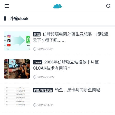


斗篷cloak
仿牌跨境电商外贸生意想靠一招吃遍
其他
天下？得了吧……
2024-08-01

2026年仿牌独立站投放中斗篷
cloak
CLOAK技术有用吗？
2024-06-05

钓鱼、黑卡与同步鱼商城
钓鱼与同步鱼
2023-01-11
