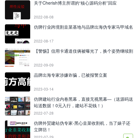
关于Cherish博主所谓的“核心源码分析”回应
2022-08-08
仿牌行业跨境割韭菜基地与品牌出海伪专家马甲域名
2022-08-17
【警惕】信用卡通道伎俩被曝光了，换个姿势继续割
2022-09-09
品牌出海专家涉嫌诈骗，已被报警立案
2023-03-14
仿牌建站行业内卷黑幕，直接无视黑幕—（送源码送
站送数据！0元入行，建站不花钱！）
2022-07-28
仿牌外贸建站伪专家-黑心韭菜收割机，当了婊子还
立牌坊！
2022-07-29