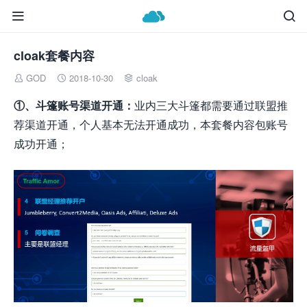


cloak套餐内容
GOD
2018-10-30
cloak



①、斗篷账号渠道开通：
业内三大斗篷都需要通过联盟推
荐渠道开通，个人基本无法开通成功，本套餐内容包账号
成功开通；