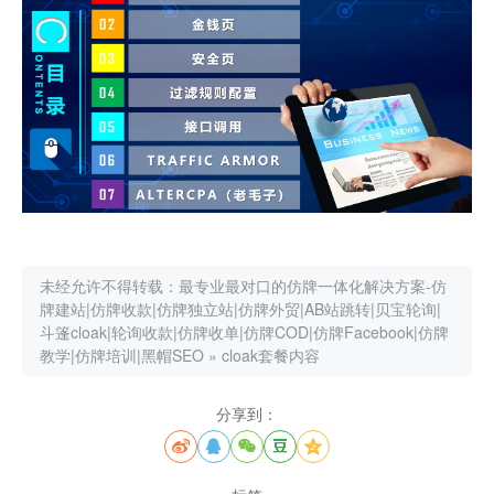
未经允许不得转载：
最专业最对口的仿牌一体化解决方案-仿
牌建站|仿牌收款|仿牌独立站|仿牌外贸|AB站跳转|贝宝轮询|
斗篷cloak|轮询收款|仿牌收单|仿牌COD|仿牌Facebook|仿牌
教学|仿牌培训|黑帽SEO
»
cloak套餐内容
分享到：




