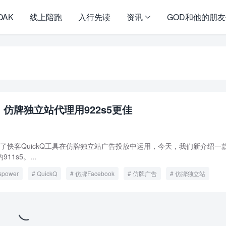
OAK
线上陪跑
入行先读
资讯
GOD和他的朋
后，仿牌独立站代理用922s5更佳
快客QuickQ工具在仿牌独立站广告投放中运用，今天，我们新介绍一款
11s5。...
spower
QuickQ
仿牌Facebook
仿牌广告
仿牌独立站