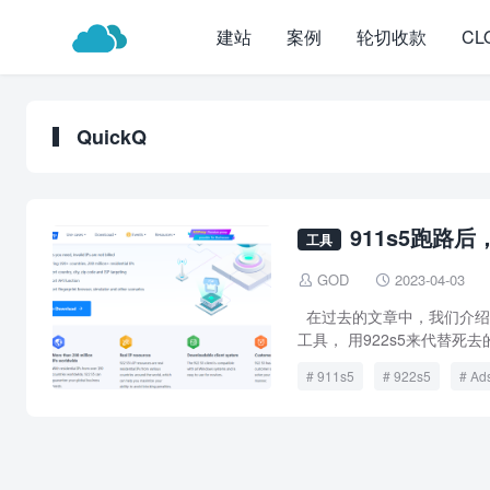
建站
案例
轮切收款
CL
QuickQ
911s5跑路
工具
GOD
2023-04-03


在过去的文章中，我们介绍了
工具， 用922s5来代替死去的9
911s5
922s5
Ad