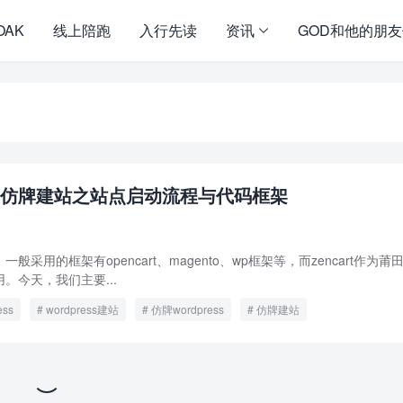
OAK
线上陪跑
入行先读
资讯
GOD和他的朋
ess仿牌建站之站点启动流程与代码框架
采用的框架有opencart、magento、wp框架等，而zencart作为莆
。今天，我们主要...
ess
wordpress建站
仿牌wordpress
仿牌建站