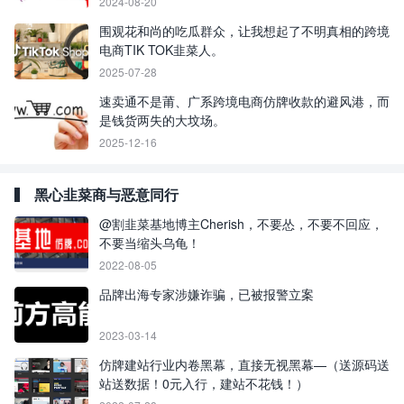
2024-08-20
围观花和尚的吃瓜群众，让我想起了不明真相的跨境
电商TIK TOK韭菜人。
2025-07-28
速卖通不是莆、广系跨境电商仿牌收款的避风港，而
是钱货两失的大坟场。
2025-12-16
黑心韭菜商与恶意同行
@割韭菜基地博主Cherish，不要怂，不要不回应，
不要当缩头乌龟！
2022-08-05
品牌出海专家涉嫌诈骗，已被报警立案
2023-03-14
仿牌建站行业内卷黑幕，直接无视黑幕—（送源码送
站送数据！0元入行，建站不花钱！）