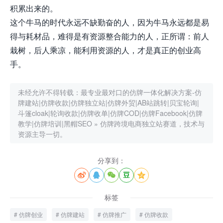
积累出来的。
这个牛马的时代永远不缺勤奋的人，因为牛马永远都是易
得与耗材品，难得是有资源整合能力的人，正所谓：前人
栽树，后人乘凉，能利用资源的人，才是真正的创业高
手。
未经允许不得转载：
最专业最对口的仿牌一体化解决方案-仿
牌建站|仿牌收款|仿牌独立站|仿牌外贸|AB站跳转|贝宝轮询|
斗篷cloak|轮询收款|仿牌收单|仿牌COD|仿牌Facebook|仿牌
教学|仿牌培训|黑帽SEO
»
仿牌跨境电商独立站赛道，技术与
资源主导一切。
分享到：





标签
仿牌创业
仿牌建站
仿牌推广
仿牌收款