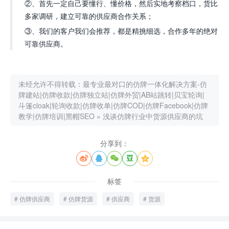
②、首先一定自己要懂行、懂价格，然后实地考察档口，货比
多家调研，建立可靠的供应商合作关系；
③、我们的客户我们会推荐，都是精挑细选，合作多年的绝对
可靠供应商。
未经允许不得转载：
最专业最对口的仿牌一体化解决方案-仿
牌建站|仿牌收款|仿牌独立站|仿牌外贸|AB站跳转|贝宝轮询|
斗篷cloak|轮询收款|仿牌收单|仿牌COD|仿牌Facebook|仿牌
教学|仿牌培训|黑帽SEO
»
浅谈仿牌行业中货源供应商的坑
分享到：





标签
仿牌供应商
仿牌货源
供应商
货源