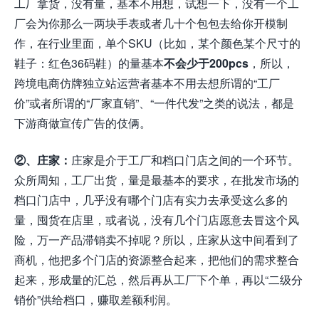
工厂拿货，没有量，基本不用想，试想一下，没有一个工
厂会为你那么一两块手表或者几十个包包去给你开模制
作，在行业里面，单个SKU（比如，某个颜色某个尺寸的
鞋子：红色36码鞋）的量基本
不会少于200pcs
，所以，
跨境电商仿牌独立站运营者基本不用去想所谓的“工厂
价”或者所谓的“厂家直销”、“一件代发”之类的说法，都是
下游商做宣传广告的伎俩。
②、庄家：
庄家是介于工厂和档口门店之间的一个环节。
众所周知，工厂出货，量是最基本的要求，在批发市场的
档口门店中，几乎没有哪个门店有实力去承受这么多的
量，囤货在店里，或者说，没有几个门店愿意去冒这个风
险，万一产品滞销卖不掉呢？所以，庄家从这中间看到了
商机，他把多个门店的资源整合起来，把他们的需求整合
起来，形成量的汇总，然后再从工厂下个单，再以“二级分
销价”供给档口，赚取差额利润。