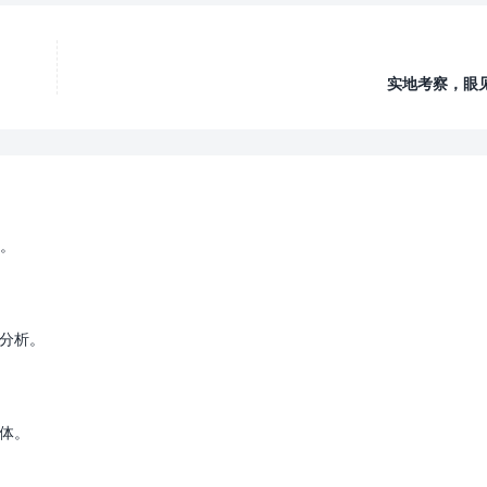
实地考察，眼
。
据分析。
能体。