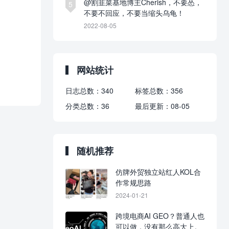
@割韭菜基地博主Cherish，不要怂，
5
不要不回应，不要当缩头乌龟！
2022-08-05
网站统计
日志总数：
340
标签总数：
356
分类总数：
36
最后更新：
08-05
随机推荐
仿牌外贸独立站红人KOL合
作常规思路
2024-01-21
跨境电商AI GEO？普通人也
可以做，没有那么高大上。