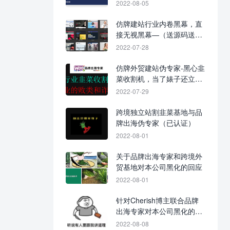
回应，不要当缩头乌龟！
2022-08-05
仿牌建站行业内卷黑幕，直
接无视黑幕—（送源码送站
送数据！0元入行，建站不
2022-07-28
花钱！）
仿牌外贸建站伪专家-黑心韭
菜收割机，当了婊子还立牌
坊！
2022-07-29
跨境独立站割韭菜基地与品
牌出海伪专家（已认证）
2022-08-01
关于品牌出海专家和跨境外
贸基地对本公司黑化的回应
2022-08-01
针对Cherish博主联合品牌
出海专家对本公司黑化的战
争进展图
2022-08-08