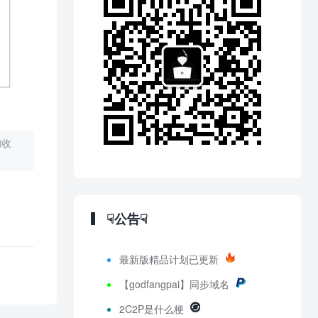
询收
☟公告☟
最新版精品计划已更新
【godfangpai】同步域名
2C2P是什么梗