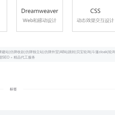
|仿牌收款|仿牌独立站|仿牌外贸|AB站跳转|贝宝轮询|斗篷cloak|轮
帽SEO
»
精品代工服务
标签