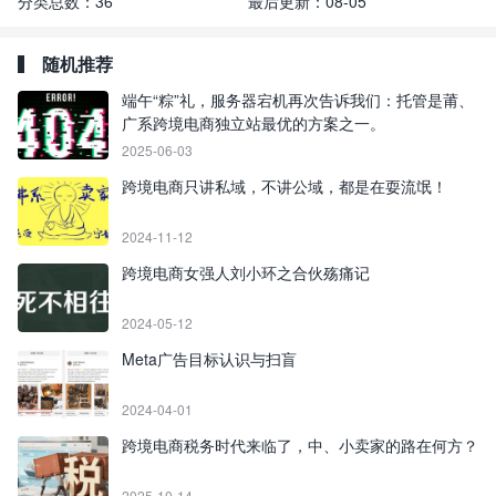
分类总数：
36
最后更新：
08-05
随机推荐
端午“粽”礼，服务器宕机再次告诉我们：托管是莆、
广系跨境电商独立站最优的方案之一。
2025-06-03
跨境电商只讲私域，不讲公域，都是在耍流氓！
2024-11-12
跨境电商女强人刘小环之合伙殇痛记
2024-05-12
Meta广告目标认识与扫盲
2024-04-01
跨境电商税务时代来临了，中、小卖家的路在何方？
2025-10-14