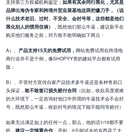
支持第三方权威机构鉴定；
如果有其余同行黑化
，尤其是
品牌出海伪专家和跨境外贸韭菜基地这两把镰刀手，
（说
什么技术老旧、过时、不安全、会封号等，这些都是他们
黑化别人的惯用伎俩）
，既然他们那么牛逼，建议新手在
购买他们服务之前，对方敢不敢明确如下两点：
A）、
产品支持15天的免费试用，
网站免费试用在跨境电
商行业并不是个例，像SHOPYY类的建站平台都有试用
版；
B）、不管对方宣传自家产品技术多牛逼还是各种售前口
头保证，
敢不敢签订损失赔付合同
（比如，收款高度艰难
的大环境下，一定咨询好他口中所谓的牛逼技术会不会封
号，既然那么牛逼，收款封号的情况下能不能同等赔付）
如果无法满足如上的任何一点，那么，他的话1/10都不要
听，
建议一定慎重合作
，否则，0元能试水的东西花了大