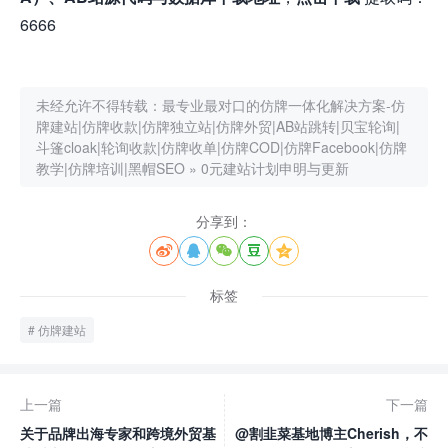
6666
未经允许不得转载：
最专业最对口的仿牌一体化解决方案-仿
牌建站|仿牌收款|仿牌独立站|仿牌外贸|AB站跳转|贝宝轮询|
斗篷cloak|轮询收款|仿牌收单|仿牌COD|仿牌Facebook|仿牌
教学|仿牌培训|黑帽SEO
»
0元建站计划申明与更新
分享到：





标签
仿牌建站
上一篇
下一篇
关于品牌出海专家和跨境外贸基
@割韭菜基地博主Cherish，不