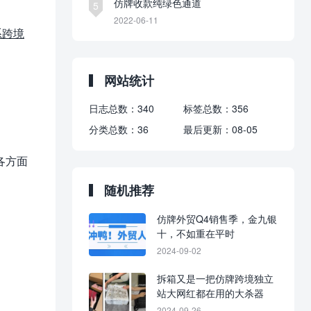
仿牌收款纯绿色通道
5
2022-06-11
系跨境
网站统计
日志总数：
340
标签总数：
356
分类总数：
36
最后更新：
08-05
各方面
随机推荐
仿牌外贸Q4销售季，金九银
十，不如重在平时
2024-09-02
拆箱又是一把仿牌跨境独立
站大网红都在用的大杀器
2024-09-26