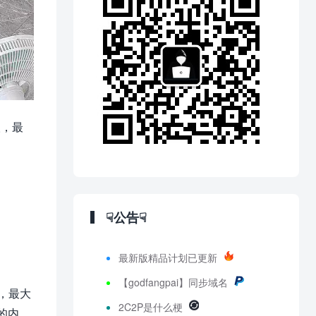
人，最
☟公告☟
最新版精品计划已更新
【godfangpai】同步域名
，最大
2C2P是什么梗
的内