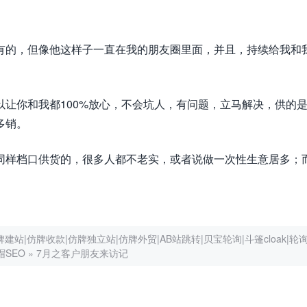
。
有的，但像他这样子一直在我的朋友圈里面，并且，持续给我和
让你和我都100%放心，不会坑人，有问题，立马解决，供的
多销。
同样档口供货的，很多人都不老实，或者说做一次性生意居多；
|仿牌收款|仿牌独立站|仿牌外贸|AB站跳转|贝宝轮询|斗篷cloak|轮
帽SEO
»
7月之客户朋友来访记