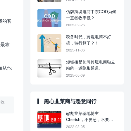
仿牌跨境电商中东COD为何
一直签收率低？
我的客
2025-02-26
税务时代，跨境电商不好
搞，转行算了？！
是最靠
2025-11-06
短链接是仿牌跨境电商独立
而从他
站的一道隐形通道。
2025-06-09
黑心韭菜商与恶意同行
询收
@割韭菜基地博主
Cherish，不要怂，不要不
回应，不要当缩头乌龟！
2022-08-05