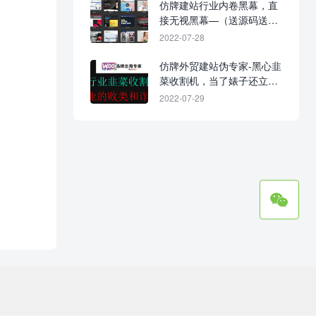
仿牌建站行业内卷黑幕，直
接无视黑幕—（送源码送站
送数据！0元入行，建站不
2022-07-28
花钱！）
仿牌外贸建站伪专家-黑心韭
菜收割机，当了婊子还立牌
坊！
2022-07-29
