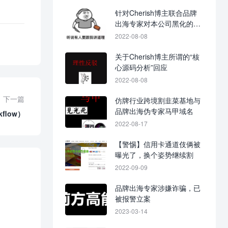
针对Cherish博主联合品牌
出海专家对本公司黑化的战
争进展图
2022-08-08
关于Cherish博主所谓的“核
心源码分析”回应
2022-08-08
下一篇
仿牌行业跨境割韭菜基地与
品牌出海伪专家马甲域名
flow）
2022-08-17
【警惕】信用卡通道伎俩被
曝光了，换个姿势继续割
2022-09-09
品牌出海专家涉嫌诈骗，已
被报警立案
2023-03-14