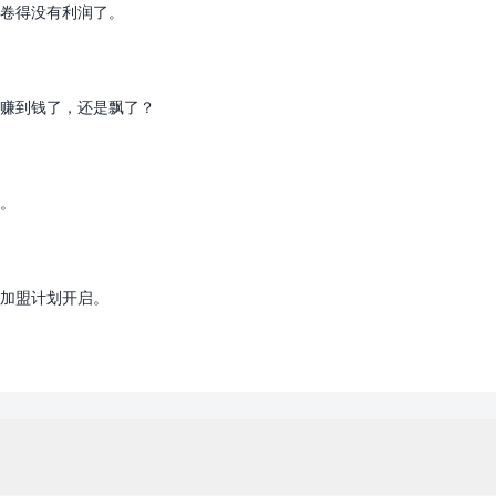
卷得没有利润了。
赚到钱了，还是飘了？
。
理加盟计划开启。
Copyright ©2009 - 2023 | 外贸帮手 - 100%原创仿牌行业第一资讯平台