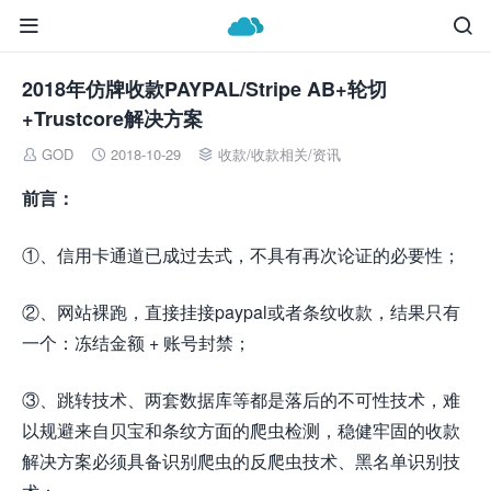


2018年仿牌收款PAYPAL/Stripe AB+轮切
+Trustcore解决方案
GOD
2018-10-29
收款
/
收款相关
/
资讯



前言：
①、信用卡通道已成过去式，不具有再次论证的必要性；
②、网站裸跑，直接挂接paypal或者条纹收款，结果只有
一个：冻结金额 + 账号封禁；
③、跳转技术、两套数据库等都是落后的不可性技术，难
以规避来自贝宝和条纹方面的爬虫检测，稳健牢固的收款
解决方案必须具备识别爬虫的反爬虫技术、黑名单识别技