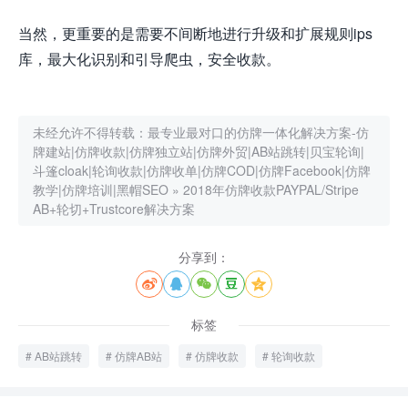
当然，更重要的是需要不间断地进行升级和扩展规则ips
库，最大化识别和引导爬虫，安全收款。
未经允许不得转载：
最专业最对口的仿牌一体化解决方案-仿
牌建站|仿牌收款|仿牌独立站|仿牌外贸|AB站跳转|贝宝轮询|
斗篷cloak|轮询收款|仿牌收单|仿牌COD|仿牌Facebook|仿牌
教学|仿牌培训|黑帽SEO
»
2018年仿牌收款PAYPAL/Stripe
AB+轮切+Trustcore解决方案
分享到：





标签
AB站跳转
仿牌AB站
仿牌收款
轮询收款