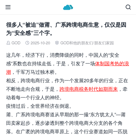


很多人“被迫”做莆、广系跨境电商生意，仅仅是因
为“安全感”三个字。
GOD
2025-10-20
GOD和他的朋友们
/
朋友们家园



这几年，经济下行，消费降级的同时，中国人的“安全
感”系数也在持续走低，于是，引发了一场
体制国考热的浪
潮
，千军万马过独木桥。
相反，跨境电商行业，作为一个发展20多年的行业，正在
不断地走向合规，于是，
跨境电商税务时代如期而来
，牵
动着每一个行业人的神经。
疫情过后，全世界经济在倒退。
莆、广系跨境电商赛道从早期的那一撮“东方犹太人”—莆
田卖家起步，逐步渗透到整个跨境电商大分支的各个角
落。在广袤的跨境电商草原上，这个行业赛道如同一匹脱