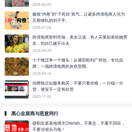
2025-02-05
极致“内卷”的“干死你”风气，让诸多跨境电商人沦为
互相倾轧的刽子手。
2025-07-26
跨境电商智利市场，美女泛滥，有人买复刻表给她男
友，怕自己嫁不出去
2024-09-23
十个饿汉争一个馒头：从莆田鞋到广州包，专坑品
牌，一场跨境电商的灰色突围。
2025-04-19
仿牌独立站服务购买，不要只看价格，一分钱一分
货，便宜不一定有好货
2023-11-03
黑心韭菜商与恶意同行
@割韭菜基地博主Cherish，不要怂，不要不回应，
不要当缩头乌龟！