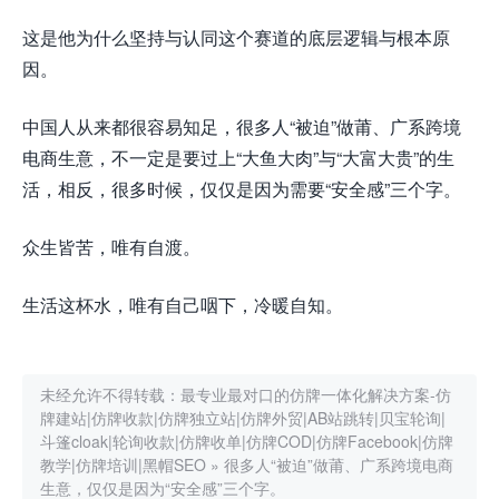
这是他为什么坚持与认同这个赛道的底层逻辑与根本原
因。
中国人从来都很容易知足，很多人“被迫”做莆、广系跨境
电商生意，不一定是要过上“大鱼大肉”与“大富大贵”的生
活，相反，很多时候，仅仅是因为需要“安全感”三个字。
众生皆苦，唯有自渡。
生活这杯水，唯有自己咽下，冷暖自知。
未经允许不得转载：
最专业最对口的仿牌一体化解决方案-仿
牌建站|仿牌收款|仿牌独立站|仿牌外贸|AB站跳转|贝宝轮询|
斗篷cloak|轮询收款|仿牌收单|仿牌COD|仿牌Facebook|仿牌
教学|仿牌培训|黑帽SEO
»
很多人“被迫”做莆、广系跨境电商
生意，仅仅是因为“安全感”三个字。